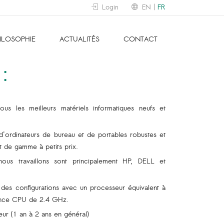
Login
EN
FR
ILOSOPHIE
ACTUALITÉS
CONTACT
:
s les meilleurs matériels informatiques neufs et
'ordinateurs de bureau et de portables robustes et
 de gamme à petits prix.
ous travaillons sont principalement HP, DELL et
des configurations avec un processeur équivalent à
uence CPU de 2.4 GHz.
eur (1 an à 2 ans en général)