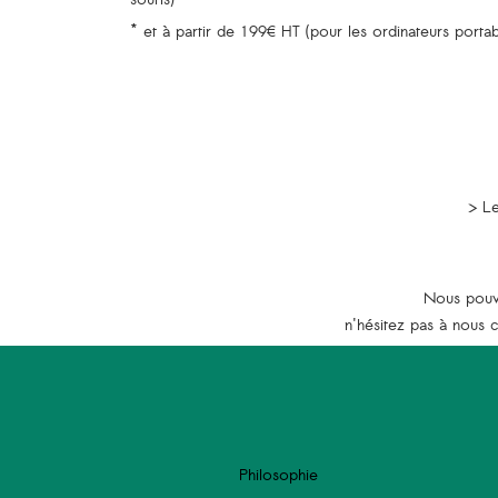
souris)
* et à partir de 199€ HT (pour les ordinateurs portab
> Le
Nous pouvo
n'hésitez pas à nous 
Philosophie