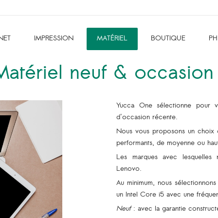
NET
IMPRESSION
MATÉRIEL
BOUTIQUE
PH
Matériel neuf & occasion 
Yucca One sélectionne pour vou
d'occasion récente.
Nous vous proposons un choix d
performants, de moyenne ou haut
Les marques avec lesquelles n
Lenovo.
Au minimum, nous sélectionnons 
un Intel Core i5 avec une fréq
Neuf
: avec la garantie construct